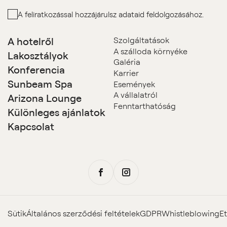
A feliratkozással hozzájárulsz adataid feldolgozásához.
A hotelről
Szolgáltatások
A szálloda környéke
Lakosztályok
Galéria
Konferencia
Karrier
Sunbeam Spa
Események
A vállalatról
Arizona Lounge
Fenntarthatóság
Különleges ajánlatok
Kapcsolat
Sütik
Általános szerződési feltételek
GDPR
Whistleblowing
Et